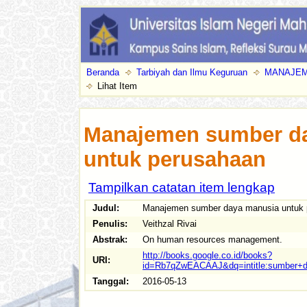
Beranda
Tarbiyah dan Ilmu Keguruan
MANAJEM
Lihat Item
Manajemen sumber d
untuk perusahaan
Tampilkan catatan item lengkap
Judul:
Manajemen sumber daya manusia untuk 
Penulis:
Veithzal Rivai
Abstrak:
On human resources management.
http://books.google.co.id/books?
URI:
id=Rb7qZwEACAAJ&dq=intitle:sumber+
Tanggal:
2016-05-13