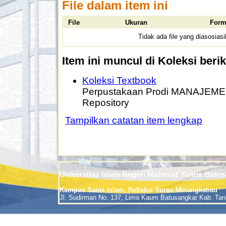
File dalam item ini
File
Ukuran
Form
Tidak ada file yang diasosiasi
Item ini muncul di Koleksi berik
Koleksi Textbook
Perpustakaan Prodi MANAJEM
Repository
Tampilkan catatan item lengkap
Universitas Islam Negeri Mahmud Yunus Batus
Kampus Sains Islam, Refleksi Surau Minangkabau
Jl. Sudirman No. 137, Lima Kaum Batusangkar Kab. Tan