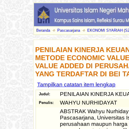
Beranda
Pascasarjana
EKONOMI SYARIAH (S2
PENILAIAN KINERJA KEU
METODE ECONOMIC VALUE
VALUE ADDED DI PERUSA
YANG TERDAFTAR DI BEI T
Tampilkan catatan item lengkap
PENILAIAN KINERJA KE
Judul:
WAHYU NURHIDAYAT
Penulis:
ABSTRAK Wahyu Nurhidayat,
Pascasarjana, Universitas 
perusahaan maupun harga s