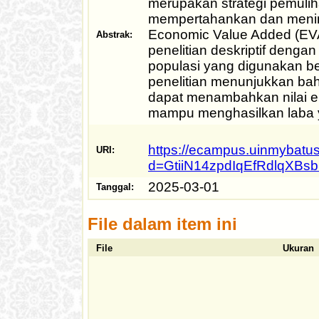
merupakan strategi pemuliha
mempertahankan dan mening
Economic Value Added (EVA)
Abstrak:
penelitian deskriptif deng
populasi yang digunakan be
penelitian menunjukkan bah
dapat menambahkan nilai e
mampu menghasilkan laba yan
https://ecampus.uinmybatus
URI:
d=GtiiN14zpdIqEfRdlq
2025-03-01
Tanggal:
File dalam item ini
File
Ukuran