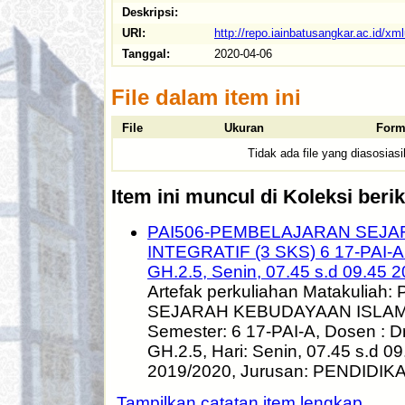
Deskripsi:
URI:
http://repo.iainbatusangkar.ac.id/x
Tanggal:
2020-04-06
File dalam item ini
File
Ukuran
Form
Tidak ada file yang diasosiasi
Item ini muncul di Koleksi berik
PAI506-PEMBELAJARAN SEJA
INTEGRATIF (3 SKS) 6 17-PAI-A 
GH.2.5, Senin, 07.45 s.d 09.45 
Artefak perkuliahan Matakulia
SEJARAH KEBUDAYAAN ISLAM 
Semester: 6 17-PAI-A, Dosen : D
GH.2.5, Hari: Senin, 07.45 s.d 0
2019/2020, Jurusan: PENDIDI
Tampilkan catatan item lengkap